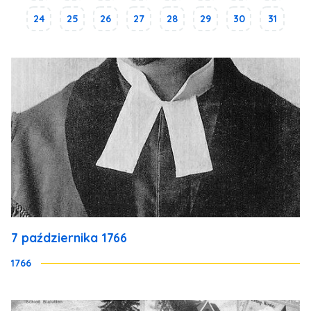
24
25
26
27
28
29
30
31
7 października 1766
1766