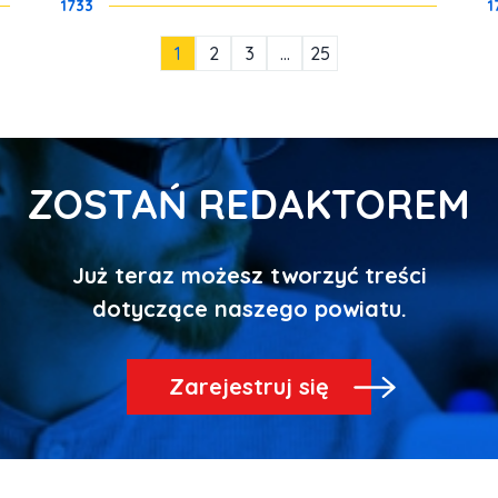
1733
1
1
2
3
…
25
ZOSTAŃ REDAKTOREM
Już teraz możesz tworzyć treści
Zarejestruj się