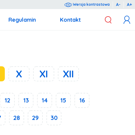
A-
A+
Wersja kontrastowa
Regulamin
Kontakt
z dnia 10 maja 2018 r. o ochronie danych osobowych (Dz.U. 2018 poz. 1000).
X
XI
XII
12
13
14
15
16
7
28
29
30