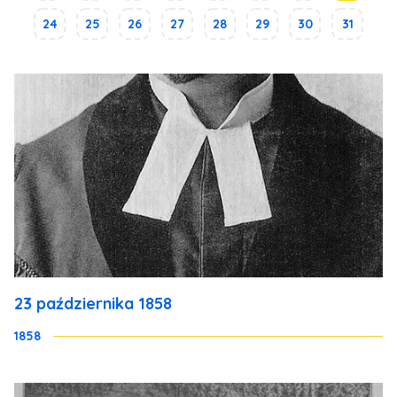
24
25
26
27
28
29
30
31
23 października 1858
1858