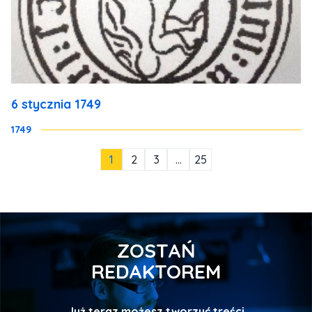
6 stycznia 1749
1749
1
2
3
…
25
ZOSTAŃ
REDAKTOREM
Już teraz możesz tworzyć treści