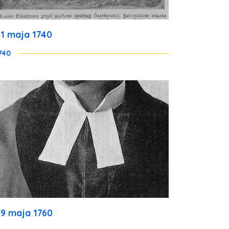
31 maja 1740
740
29 maja 1760