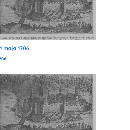
11 maja 1706
706