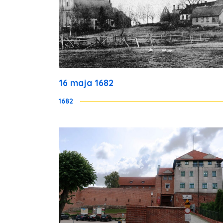
16 maja 1682
1682