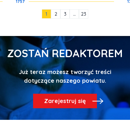
1757
1
1
2
3
…
23
ZOSTAŃ REDAKTOREM
Już teraz możesz tworzyć treści
Zarejestruj się