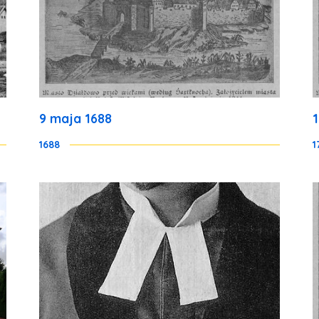
9 maja 1688
1688
1