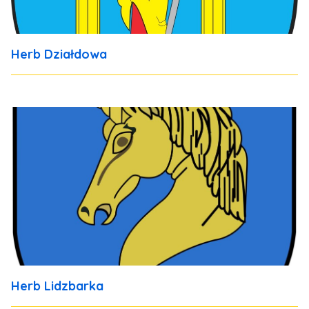
Herb Działdowa
Herb Lidzbarka