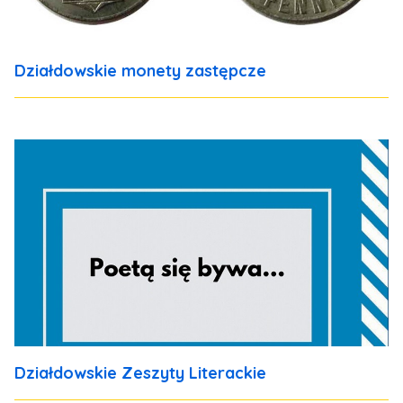
Działdowskie monety zastępcze
Działdowskie Zeszyty Literackie