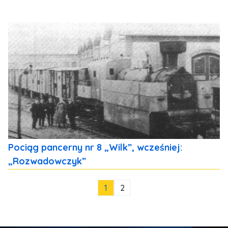
Pociąg pancerny nr 8 „Wilk”, wcześniej:
„Rozwadowczyk”
1
2