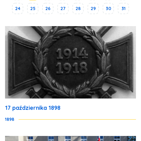
24
25
26
27
28
29
30
31
17 października 1898
1898