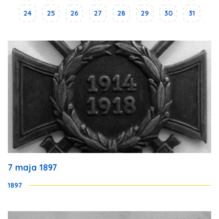
24
25
26
27
28
29
30
31
7 maja 1897
1897