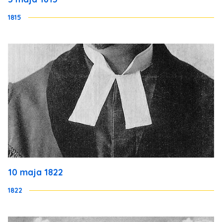
1815
10 maja 1822
1822