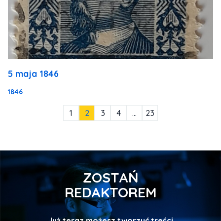
5 maja 1846
1846
1
2
3
4
…
23
ZOSTAŃ
REDAKTOREM
Już teraz możesz tworzyć treści