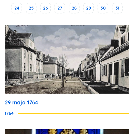
24
25
26
27
28
29
30
31
29 maja 1764
1764