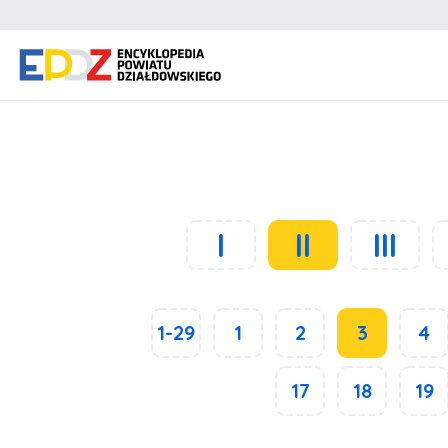
I
II
III
1-29
1
2
3
4
17
18
19