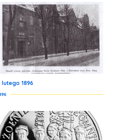
3 lutego 1896
896