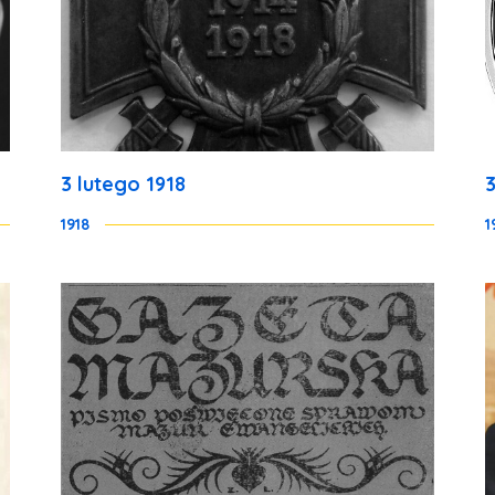
3 lutego 1918
1918
1