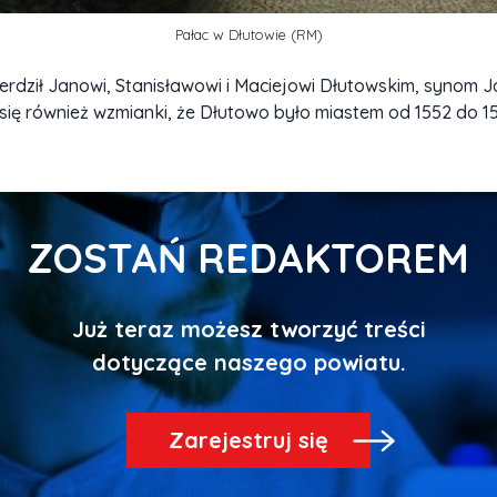
Pałac w Dłutowie (RM)
erdził Janowi, Stanisławowi i Maciejowi Dłutowskim, synom Ja
ię również wzmianki, że Dłutowo było miastem od 1552 do 15
ZOSTAŃ REDAKTOREM
Już teraz możesz tworzyć treści
Zarejestruj się