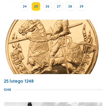
24
25
26
27
28
29
25 lutego 1248
1248