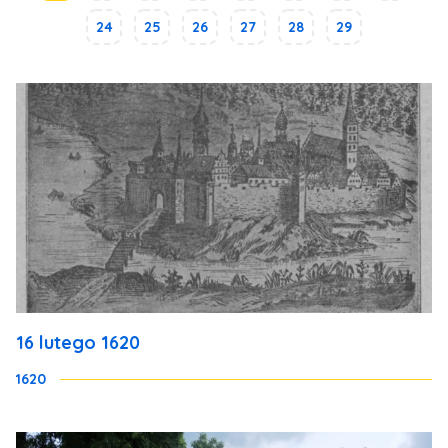
24
25
26
27
28
29
16 lutego 1620
1620