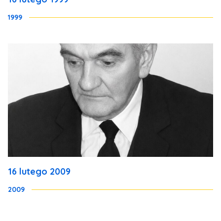
1999
16 lutego 2009
2009