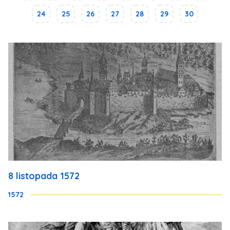
24
25
26
27
28
29
30
8 listopada 1572
1572