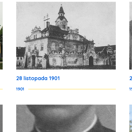
28 listopada 1901
1901
1