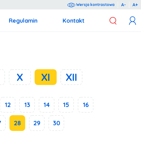
A-
A+
Wersja kontrastowa
Regulamin
Kontakt
z dnia 10 maja 2018 r. o ochronie danych osobowych (Dz.U. 2018 poz. 1000).
X
XI
XII
12
13
14
15
16
7
28
29
30