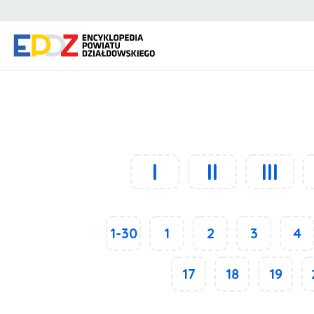
I
II
III
1-30
1
2
3
4
17
18
19