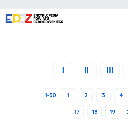
I
II
III
1-30
1
2
3
4
17
18
19