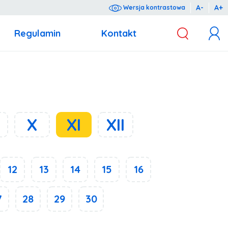
A-
A+
Wersja kontrastowa
Regulamin
Kontakt
z dnia 10 maja 2018 r. o ochronie danych osobowych (Dz.U. 2018 poz. 1000).
X
XI
XII
12
13
14
15
16
7
28
29
30