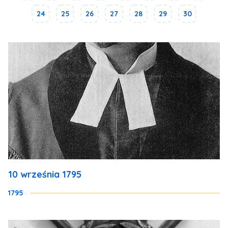
24
25
26
27
28
29
30
10 września 1795
1795