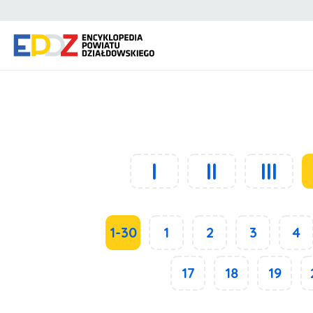
I
II
III
1-30
1
2
3
4
17
18
19