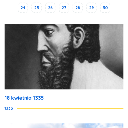
24
25
26
27
28
29
30
18 kwietnia 1335
1335