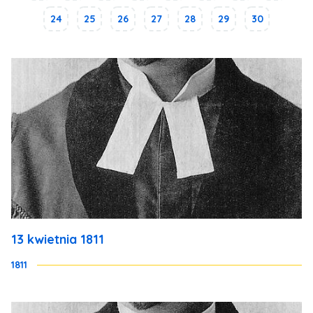
24
25
26
27
28
29
30
13 kwietnia 1811
1811