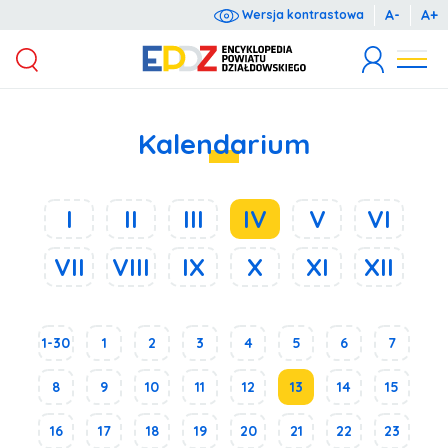
A-
A+
Wersja kontrastowa
Wyrażam zgodę na przetwarzanie moich danych osobowych dla potrzeb niezbędnych do rejestracji (zgodnie z ustawą o ochronie danych osobowych z dnia 10 maja 2018 r. o ochronie danych osobowych (Dz.U. 2018 poz. 1000).
Administratorem danych osobowych jest Starosta Działdowski, ul. Kościuszki 3. Podanie danych jest dobrowolne. Każda osoba ma prawo dostępu do treści swoich danych oraz ich poprawiania.
Kalendarium
I
II
III
IV
V
VI
VII
VIII
IX
X
XI
XII
1-30
1
2
3
4
5
6
7
8
9
10
11
12
13
14
15
16
17
18
19
20
21
22
23