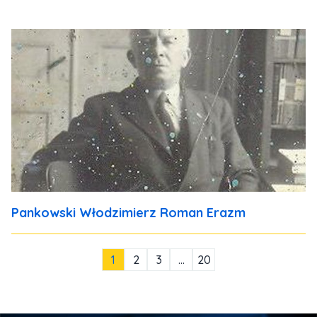
Pankowski Włodzimierz Roman Erazm
1
2
3
…
20