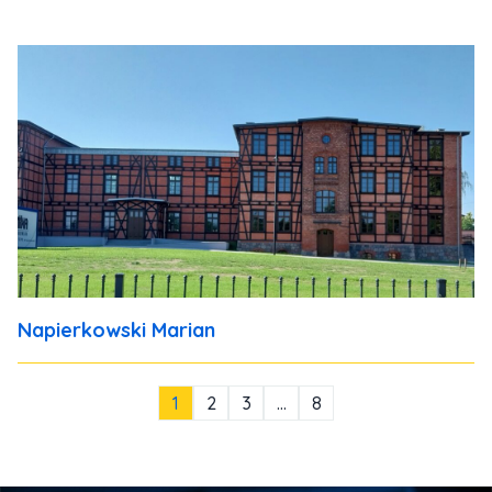
Napierkowski Marian
1
2
3
…
8