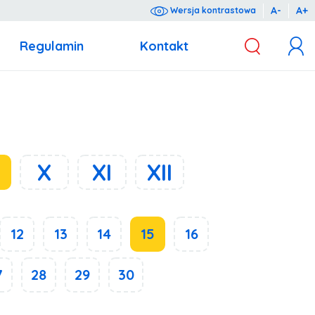
A-
A+
Wersja kontrastowa
Regulamin
Kontakt
z dnia 10 maja 2018 r. o ochronie danych osobowych (Dz.U. 2018 poz. 1000).
X
XI
XII
12
13
14
15
16
7
28
29
30