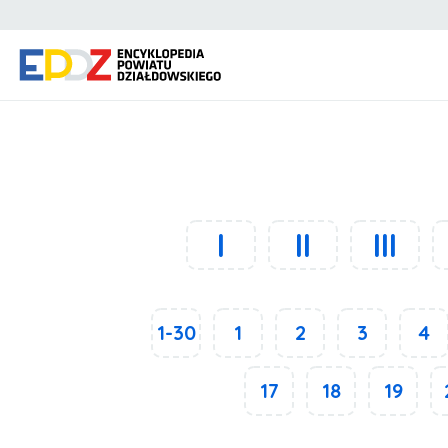
I
II
III
1-30
1
2
3
4
17
18
19