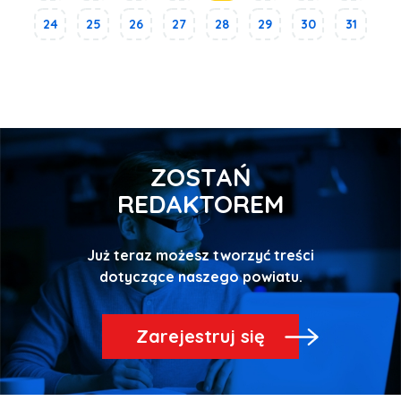
24
25
26
27
28
29
30
31
ZOSTAŃ
REDAKTOREM
Już teraz możesz tworzyć treści
Zarejestruj się