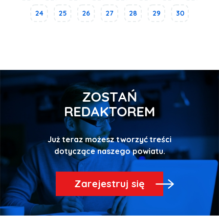
24
25
26
27
28
29
30
ZOSTAŃ
REDAKTOREM
Już teraz możesz tworzyć treści
Zarejestruj się