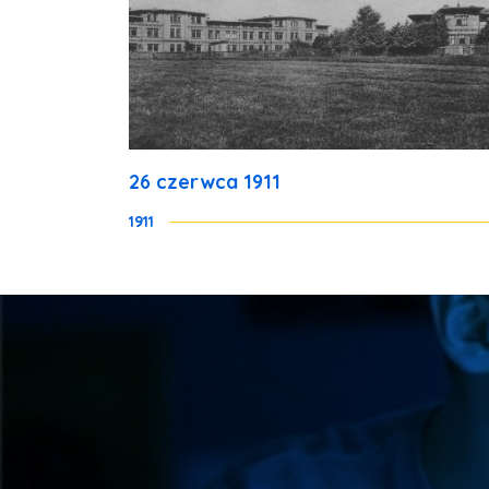
26 czerwca 1911
1911