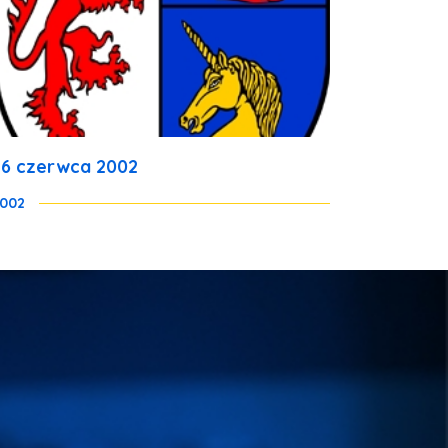
26 czerwca 2002
002