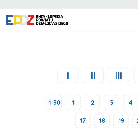
I
II
III
1-30
1
2
3
4
17
18
19