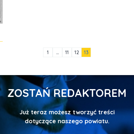
1
…
11
12
13
ZOSTAŃ REDAKTOREM
Już teraz możesz tworzyć treści