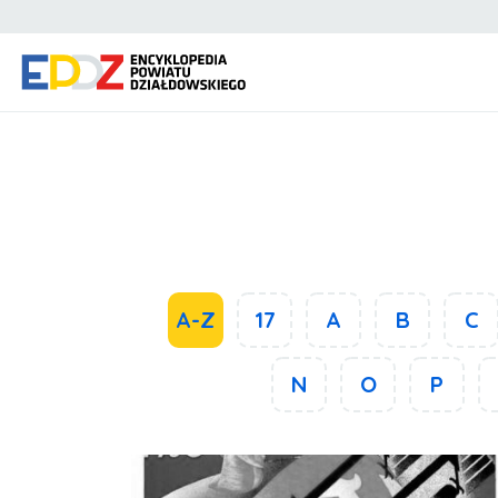
A-Z
17
A
B
C
N
O
P