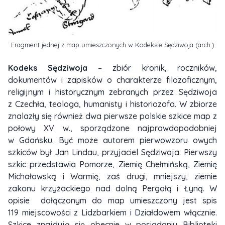
Fragment jednej z map umieszczonych w Kodeksie Sędziwoja (arch.)
Kodeks Sędziwoja
– zbiór kronik, roczników,
dokumentów i zapisków o charakterze filozoficznym,
religijnym i historycznym zebranych przez Sędziwoja
z Czechła, teologa, humanisty i historiozofa. W zbiorze
znalazły się również dwa pierwsze polskie szkice map z
połowy XV w., sporządzone najprawdopodobniej
w Gdańsku. Być może autorem pierwowzoru owych
szkiców był Jan Lindau, przyjaciel Sędziwoja. Pierwszy
szkic przedstawia Pomorze, Ziemię Chełmińską, Ziemię
Michałowską i Warmię, zaś drugi, mniejszy, ziemie
zakonu krzyżackiego nad dolną Pergołą i Łyną. W
opisie dołączonym do map umieszczony jest spis
119 miejscowości z Lidzbarkiem i Działdowem włącznie.
Szkice znajdują się obecnie w posiadaniu Biblioteki