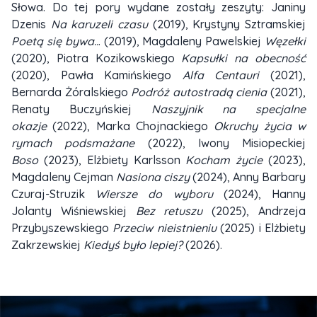
Słowa. Do tej pory wydane zostały zeszyty: Janiny
Dzenis
Na karuzeli czasu
(2019), Krystyny Sztramskiej
Poetą się bywa..
. (2019), Magdaleny Pawelskiej
Węzełki
(2020), Piotra Kozikowskiego
Kapsułki na obecność
(2020), Pawła Kamińskiego
Alfa Centauri
(2021),
Bernarda Żóralskiego
Podróż autostradą cienia
(2021),
Renaty Buczyńskiej
Naszyjnik na specjalne
okazje
(2022), Marka Chojnackiego
Okruchy życia w
rymach podsmażane
(2022), Iwony Misiopeckiej
Boso
(2023), Elżbiety Karlsson
Kocham życie
(2023),
Magdaleny Cejman
Nasiona ciszy
(2024), Anny Barbary
Czuraj-Struzik
Wiersze do wyboru
(2024), Hanny
Jolanty Wiśniewskiej
Bez retuszu
(2025), Andrzeja
Przybyszewskiego
Przeciw nieistnieniu
(2025) i Elżbiety
Zakrzewskiej
Kiedyś było lepiej?
(2026).