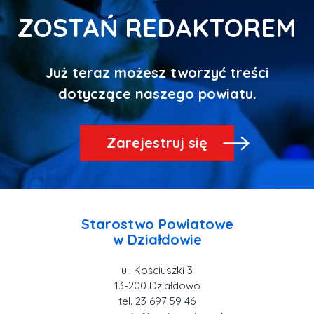
ZOSTAŃ REDAKTOREM
Już teraz możesz tworzyć treści
Zarejestruj się
Starostwo Powiatowe
ul. Kościuszki 3
tel. 23 697 59 46