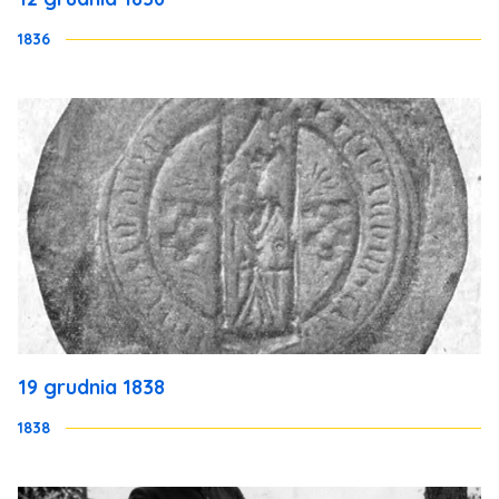
1836
19 grudnia 1838
1838