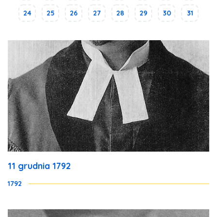
24
25
26
27
28
29
30
31
11 grudnia 1792
1792