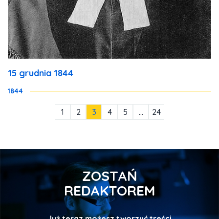
15 grudnia 1844
1844
1
2
3
4
5
…
24
ZOSTAŃ
REDAKTOREM
Już teraz możesz tworzyć treści