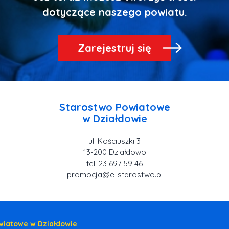
Zarejestruj się
Starostwo Powiatowe
ul. Kościuszki 3
tel. 23 697 59 46
promocja@e-starostwo.pl
wiatowe w Działdowie