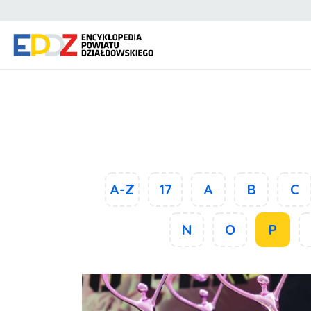
A-Z
17
A
B
C
N
O
P