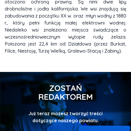
otoczono ochroną prawną. Są nimi dwie lipy
drobnolistne i jodła kalifornijska. We wsi znajdują się
zabudowania z początku XX w. oraz młyn wodny z 1880
r., który pełni funkcję małej elektrowni wodnej.
Niedaleko wsi znaleziono miejsca świadczące o
wczesnośredniowiecznym wytopie rudy żelaza.
Położona jest 22,4 km od Działdowa (przez Burkat,
Filice, Niestoję, Turzę Wielką, Gralewo-Stację i Żabiny).
ZOSTAŃ
REDAKTOREM
Już teraz możesz tworzyć treści