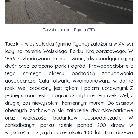
Tuczki od strony Rybna (BP)
Tuczki
– wieś sołecka (gmina Rybno) założona w XV w. i
leży na terenie Welskiego Parku Krajobrazowego. W
1856 r. zbudowano tu murowany, dwukondygnacyjny
dwór oraz założono park i ogród. Prawdopodobnie z
tego samego okresu pochodzą zabudowania
gospodarcze. Cały folwark, wkomponowany w dolinę
rzeki Wel, otoczony jest łąkami i polami uprawnymi. Z
jednej strony jest on ograniczony brzegiem rzeki Wel, z
drugiej zaś niewysokim, kamiennym murem. Do czasów
obecnych zachowało się założenie dworsko-parkowe
oraz większość budynków gospodarczych. W
zaniedbanym parku rośnie ponad 200 drzew w
większości liczących sobie około 100 lat. Trzy drzewa