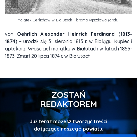
Majątek Oerlichów w Białutach - brama wjazdowa (arch.)
von
Oehrlich Alexander Heinrich Ferdinand (1813-
1874) –
urodził się 31 sierpnia 1813 r. w Elblągu. Kupiec i
aptekarz. Właściciel majątku w Białutach w latach 1855-
1873. Zmarł 20 lipca 1874 r. w Białutach.
ZOSTAŃ
REDAKTOREM
Już teraz możesz tworzyć treści