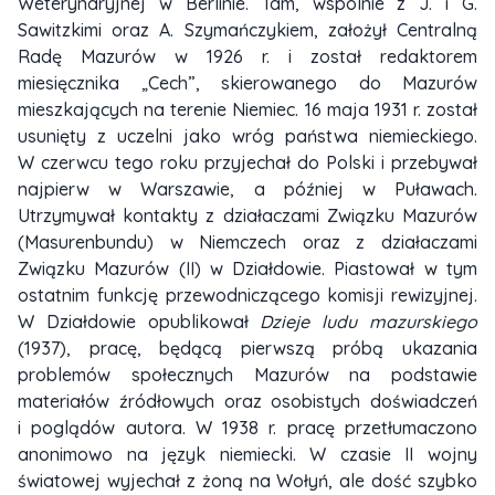
Weterynaryjnej w Berlinie. Tam, wspólnie z J. i G.
Sawitzkimi oraz A. Szymańczykiem, założył Centralną
Radę Mazurów w 1926 r. i został redaktorem
miesięcznika „Cech”, skierowanego do Mazurów
mieszkających na terenie Niemiec. 16 maja 1931 r. został
usunięty z uczelni jako wróg państwa niemieckiego.
W czerwcu tego roku przyjechał do Polski i przebywał
najpierw w Warszawie, a później w Puławach.
Utrzymywał kontakty z działaczami Związku Mazurów
(Masurenbundu) w Niemczech oraz z działaczami
Związku Mazurów (II) w Działdowie. Piastował w tym
ostatnim funkcję przewodniczącego komisji rewizyjnej.
W Działdowie opublikował
Dzieje ludu mazurskiego
(1937), pracę, będącą pierwszą próbą ukazania
problemów społecznych Mazurów na podstawie
materiałów źródłowych oraz osobistych doświadczeń
i poglądów autora. W 1938 r. pracę przetłumaczono
anonimowo na język niemiecki. W czasie II wojny
światowej wyjechał z żoną na Wołyń, ale dość szybko