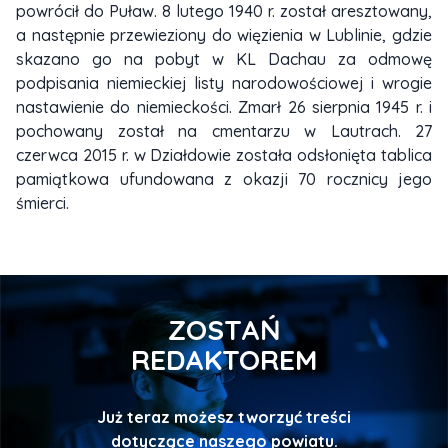
powrócił do Puław. 8 lutego 1940 r. został aresztowany,
a następnie przewieziony do więzienia w Lublinie, gdzie
skazano go na pobyt w KL Dachau za odmowę
podpisania niemieckiej listy narodowościowej i wrogie
nastawienie do niemieckości. Zmarł 26 sierpnia 1945 r. i
pochowany został na cmentarzu w Lautrach. 27
czerwca 2015 r. w Działdowie została odsłonięta tablica
pamiątkowa ufundowana z okazji 70 rocznicy jego
śmierci.
ZOSTAŃ
REDAKTOREM
Już teraz możesz tworzyć treści