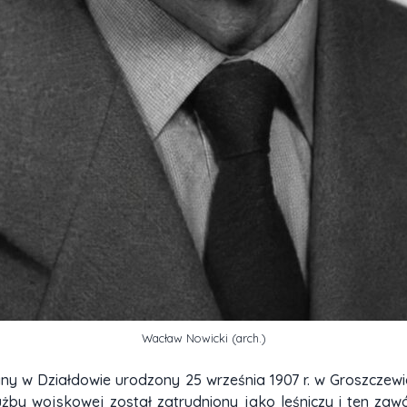
Wacław Nowicki (arch.)
ny w Działdowie urodzony 25 września 1907 r. w Groszczewi
łużby wojskowej został zatrudniony jako leśniczy i ten za