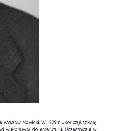
e Wacław Nowicki. W 1929 r. ukończył szkołę
wód wykonywał do emerytury. Uczestniczył w