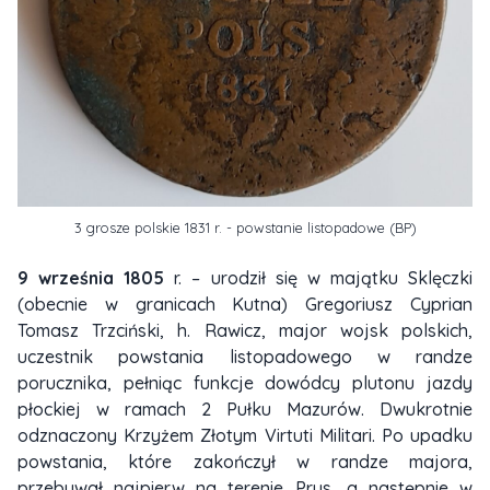
3 grosze polskie 1831 r. - powstanie listopadowe (BP)
9 września 1805
r. – urodził się w majątku Sklęczki
(obecnie w granicach Kutna) Gregoriusz Cyprian
Tomasz Trzciński, h. Rawicz, major wojsk polskich,
uczestnik powstania listopadowego w randze
porucznika, pełniąc funkcje dowódcy plutonu jazdy
płockiej w ramach 2 Pułku Mazurów. Dwukrotnie
odznaczony Krzyżem Złotym Virtuti Militari. Po upadku
powstania, które zakończył w randze majora,
przebywał najpierw na terenie Prus, a następnie w