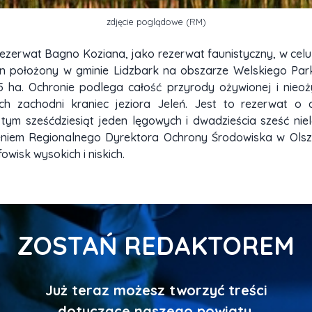
zdjęcie poglądowe (RM)
ezerwat Bagno Koziana, jako rezerwat faunistyczny, w celu
n położony w gminie Lidzbark na obszarze Welskiego Par
5 ha. Ochronie podlega całość przyrody ożywionej i nieo
ch zachodni kraniec jeziora Jeleń. Jest to rezerwat o 
ym sześćdziesiąt jeden lęgowych i dwadzieścia sześć nielę
eniem Regionalnego Dyrektora Ochrony Środowiska w Olszt
wisk wysokich i niskich.
ZOSTAŃ REDAKTOREM
Już teraz możesz tworzyć treści