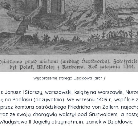
Wyobrażenie starego Działdowa (arch.)
r. Janusz I Starszy, warszawski, książę na Warszawie, Nurz
iążę na Podlasiu (dożywotnio). We wrześniu 1409 r., wspóln
ez komtura ostródzkiego Friedricha von Zollern, najechał 
r. wraz ze swoją chorągwią walczył pod Grunwaldem, a nastę
ładysława II Jagiełły otrzymał m. in. zamek w Działdowie.