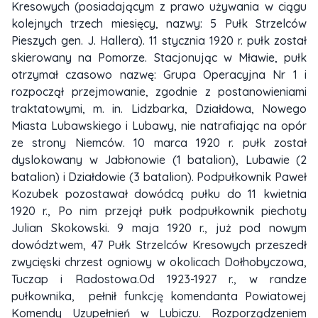
Kresowych (posiadającym z prawo używania w ciągu
kolejnych trzech miesięcy, nazwy: 5 Pułk Strzelców
Pieszych gen. J. Hallera). 11 stycznia 1920 r. pułk został
skierowany na Pomorze. Stacjonując w Mławie, pułk
otrzymał czasowo nazwę: Grupa Operacyjna Nr 1 i
rozpoczął przejmowanie, zgodnie z postanowieniami
traktatowymi, m. in. Lidzbarka, Działdowa, Nowego
Miasta Lubawskiego i Lubawy, nie natrafiając na opór
ze strony Niemców. 10 marca 1920 r. pułk został
dyslokowany w Jabłonowie (1 batalion), Lubawie (2
batalion) i Działdowie (3 batalion). Podpułkownik Paweł
Kozubek pozostawał dowódcą pułku do 11 kwietnia
1920 r., Po nim przejął pułk podpułkownik piechoty
Julian Skokowski. 9 maja 1920 r., już pod nowym
dowództwem, 47 Pułk Strzelców Kresowych przeszedł
zwycięski chrzest ogniowy w okolicach Dołhobyczowa,
Tuczap i Radostowa.Od 1923-1927 r., w randze
pułkownika, pełnił funkcję komendanta Powiatowej
Komendy Uzupełnień w Lubiczu. Rozporządzeniem