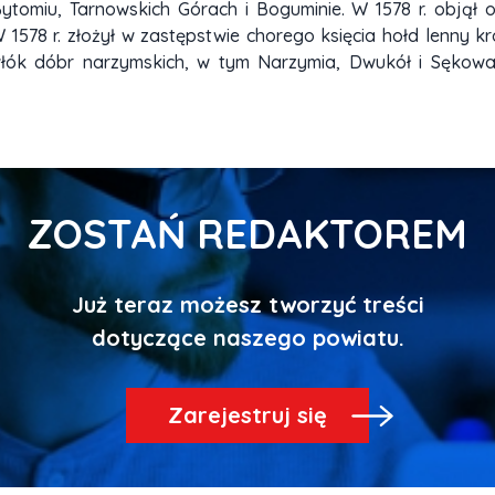
Bytomiu, Tarnowskich Górach i Boguminie. W 1578 r. obją
W 1578 r. złożył w zastępstwie chorego księcia hołd lenny 
78 włók dóbr narzymskich, w tym Narzymia, Dwukół i Sękowa
ZOSTAŃ REDAKTOREM
Już teraz możesz tworzyć treści
Zarejestruj się