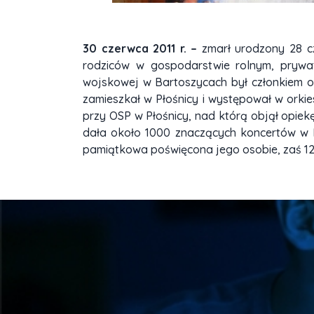
30 czerwca 2011 r. –
zmarł urodzony 28 c
rodziców w gospodarstwie rolnym, prywat
wojskowej w Bartoszycach był członkiem ork
zamieszkał w Płośnicy i występował w orkie
przy OSP w Płośnicy, nad którą objął opiek
dała około 1000 znaczących koncertów w Po
pamiątkowa poświęcona jego osobie, zaś 12 l