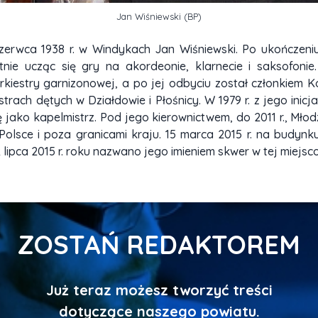
Jan Wiśniewski (BP)
zerwca 1938 r. w Windykach Jan Wiśniewski. Po ukończeni
nie ucząc się gry na akordeonie, klarnecie i saksofonie
iestry garnizonowej, a po jej odbyciu został członkiem Ko
strach dętych w Działdowie i Płośnicy. W 1979 r. z jego ini
ę jako kapelmistrz. Pod jego kierownictwem, do 2011 r., Mło
lsce i poza granicami kraju. 15 marca 2015 r. na budynku
ipca 2015 r. roku nazwano jego imieniem skwer w tej miejsc
ZOSTAŃ REDAKTOREM
Już teraz możesz tworzyć treści