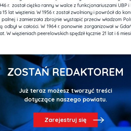
946 r. został ciężko ranny w walce z funkcjonariuszami UBP 
15 lat więzienia. W 1956 r. został zwolniony i powrócił do ko
i palnej i zamierzała zbrojnie wystapić przeciw władzom Pol
órą odbył w całości. W 1964 r. ponownie zorganizował w Gd
t. W więzieniach peerelowskich spędził łącznie 21 lat i 6 mies
ZOSTAŃ REDAKTOREM
Już teraz możesz tworzyć treści
Zarejestruj się