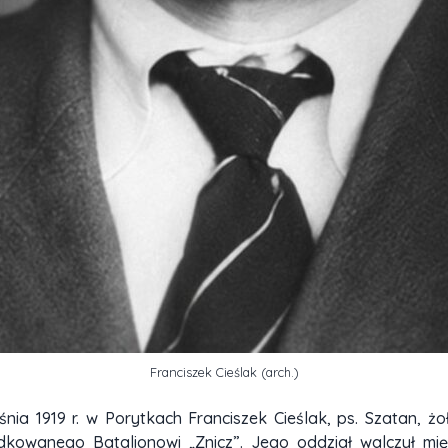
Franciszek Cieślak (arch.)
nia 1919 r. w Porytkach Franciszek Cieślak, ps. Szatan, żo
wanego Batalionowi „Znicz”. Jego oddział walczył mię