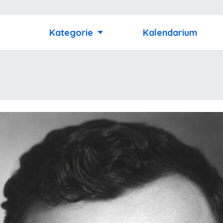
Kategorie
Kalendarium
formularz i odeślij go do nas pod adres
Wyrażam zgodę na przetwarzanie moich danych osobowych dla potrzeb niezbędnych do rejestracji (zgodnie z ustawą o ochronie danych osobowych 
Administratorem danych osobowych jest Starosta Działdowski, ul. Kościuszki 3. Podanie danych jest dobrowolne. Każda osoba ma prawo dostępu do treści swoich danych oraz ich poprawiania.