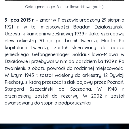
Gefangenenlager Soldau-Illowo-Mlawa (arch.)
3 lipca 2015 r. –
zmarł w Pleszewie urodzony 29 sierpnia
1921 r. w tej miejscowości Bogdan Działoszyński.
Uczestnik kampanii wrześniowej 1939 r. Jako szeregowy
elew orkiestry 70 pp. pp. bronił Twierdzy Modlin. Po
kapitulacji twierdzy został skierowany do obozu
jenieckiego Gefangenenlager Soldau-Illowo-Mlawa w
Działdowie i przebywał w nim do października 1939 r. Po
zwolnieniu z obozu powrócił do rodzinnej miejscowości.
W lutym 1945 r. został wcielony do orkiestry 12 Dywizji
Piechoty, z którą przeszedł szlak bojowy przez Poznań,
Stargard Szczeciński do Szczecina. W 1948 r.
przeniesiony został do rezerwy. W 2002 r. został
awansowany do stopnia podporucznika.