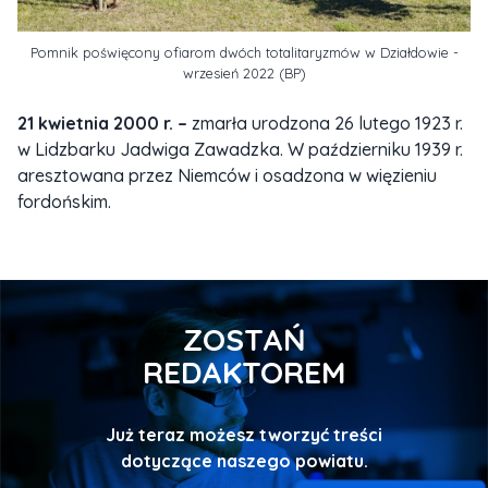
Pomnik poświęcony ofiarom dwóch totalitaryzmów w Działdowie -
wrzesień 2022 (BP)
21 kwietnia 2000 r. –
zmarła urodzona 26 lutego 1923 r.
w Lidzbarku Jadwiga Zawadzka.
W październiku 1939 r.
aresztowana przez Niemców i osadzona w więzieniu
fordońskim.
ZOSTAŃ
REDAKTOREM
Już teraz możesz tworzyć treści