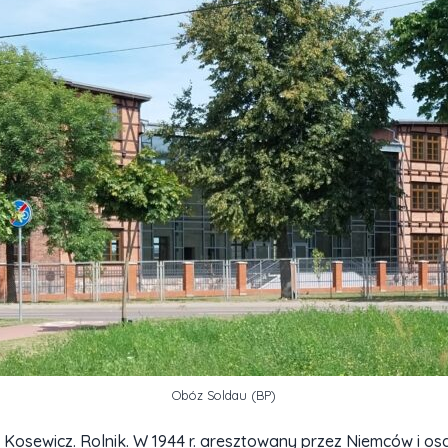
Obóz Soldau (BP)
y Kosewicz. Rolnik. W 1944 r. aresztowany przez Niemców i os