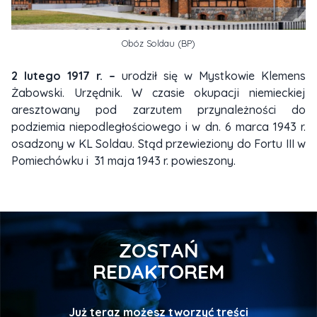
Obóz Soldau (BP)
2 lutego 1917 r. –
urodził się w Mystkowie Klemens
Żabowski. Urzędnik. W czasie okupacji niemieckiej
aresztowany pod zarzutem przynależności do
podziemia niepodległościowego i w dn. 6 marca 1943 r.
osadzony w KL Soldau. Stąd przewieziony do Fortu III w
Pomiechówku i 31 maja 1943 r. powieszony.
ZOSTAŃ
REDAKTOREM
Już teraz możesz tworzyć treści