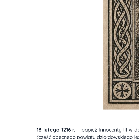
18 lutego 1216 r. –
papież Innocenty III w 
(część obecnego powiatu działdowskiego leży