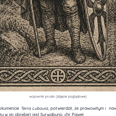
wojownik pruski (zdjęcie poglądowe)
dokumencie
Terra Lubouia
, potwierdził, że prawowitym i na
 w jej obrębie) jest Surwabuno, chr. Paweł.