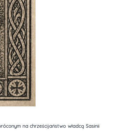
wróconym na chrześcijaństwo władcą Sasinii