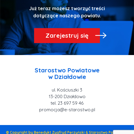
Już teraz możesz tworzyć treści
Zarejestruj się
Starostwo Powiatowe
ul. Kościuszki 3
tel. 23 697 59 46
promocja@e-starostwo.pl
© Copyright by Benedykt Zygfryd Perzyński & Starostwo Powiatowe