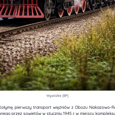
Wywózka (BP)
 Kołymę pierwszy transport więźniów z Obozu Nakazowo-
ego przez sowietów w styczniu 1945 r. w miejscu kompleksu 